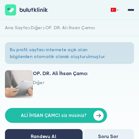
Ana Sayfa
Diğer
OP. DR. Ali İhsan Çamcı
Hemen Kaydol
Giriş Yap
Bu profil sayfası internete açık olan
bilgilerden otomatik olarak oluşturulmuştur.
OP. DR. Ali İhsan Çamcı
Diğer
Hakkımızda
Hastalar için
Doktorlar için
ALİ İHSAN ÇAMCI siz misiniz?
Randevu Al
Soru Sor