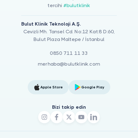
tercihi
#bulutklinik
Bulut Klinik Teknoloji A.Ş.
Cevizli Mh. Tansel Cd. No:12 Kat:8 D:60,
Bulut Plaza Maltepe / İstanbul
0850 711 11 33
merhaba@bulutklinik.com
Apple Store
Google Play
Bizi takip edin