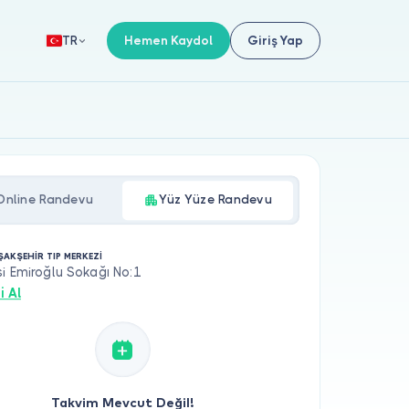
Hemen Kaydol
Giriş Yap
TR
Online Randevu
Yüz Yüze Randevu
ŞAKŞEHİR TIP MERKEZİ
i Emiroğlu Sokağı No:1
i Al
Takvim Mevcut Değil!