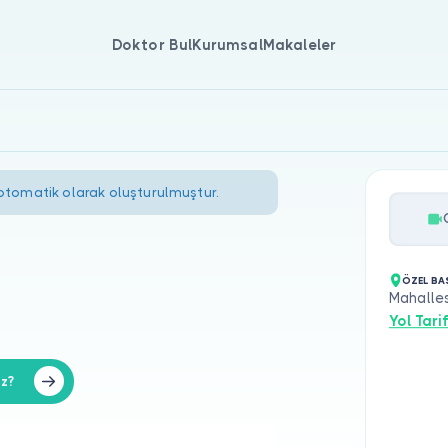
Doktor Bul
Kurumsal
Makaleler
 otomatik olarak oluşturulmuştur.
ÖZEL BA
Mahalles
Yol Tarif
iz?