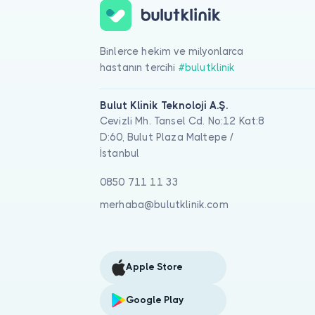
Binlerce hekim ve milyonlarca
hastanın tercihi
#bulutklinik
Bulut Klinik Teknoloji A.Ş.
Cevizli Mh. Tansel Cd. No:12 Kat:8
D:60, Bulut Plaza Maltepe /
İstanbul
0850 711 11 33
merhaba@bulutklinik.com
Apple Store
Google Play