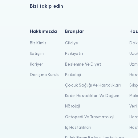
Bizi takip edin
Hakkımızda
Branşlar
Has
Biz Kimiz
Cildiye
Dokt
İletişim
Psikiyatri
Uzak
Kariyer
Beslenme Ve Diyet
Uzma
Danışma Kurulu
Psikoloji
Hast
Çocuk Sağlığı Ve Hastalıkları
Sıkç
Kadın Hastalıkları Ve Doğum
Maka
Nöroloji
Veri
Ortopedi Ve Travmatoloji
Hast
İç Hastalıkları
Hast
Kulak Burun Boğaz Hastalıkları