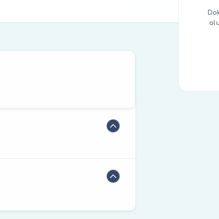
Dok
ol