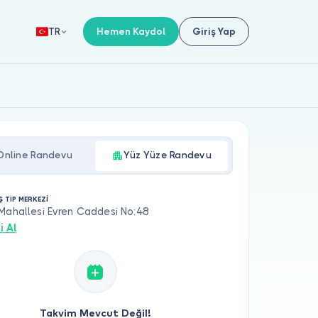
Hemen Kaydol
Giriş Yap
TR
Online Randevu
Yüz Yüze Randevu
Ş TIP MERKEZİ
Mahallesi Evren Caddesi No:48
i Al
Takvim Mevcut Değil!