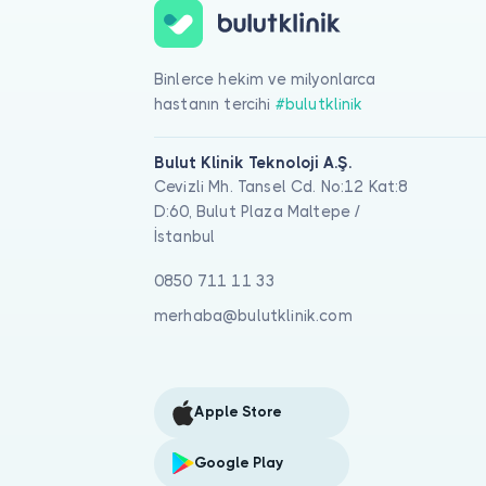
Binlerce hekim ve milyonlarca
hastanın tercihi
#bulutklinik
Bulut Klinik Teknoloji A.Ş.
Cevizli Mh. Tansel Cd. No:12 Kat:8
D:60, Bulut Plaza Maltepe /
İstanbul
0850 711 11 33
merhaba@bulutklinik.com
Apple Store
Google Play