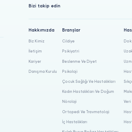
Bizi takip edin
Hakkımızda
Branşlar
Has
Biz Kimiz
Cildiye
Dokt
İletişim
Psikiyatri
Uzak
Kariyer
Beslenme Ve Diyet
Uzma
Danışma Kurulu
Psikoloji
Hast
Çocuk Sağlığı Ve Hastalıkları
Sıkç
Kadın Hastalıkları Ve Doğum
Maka
Nöroloji
Veri
Ortopedi Ve Travmatoloji
Hast
İç Hastalıkları
Hast
Kulak Burun Boğaz Hastalıkları