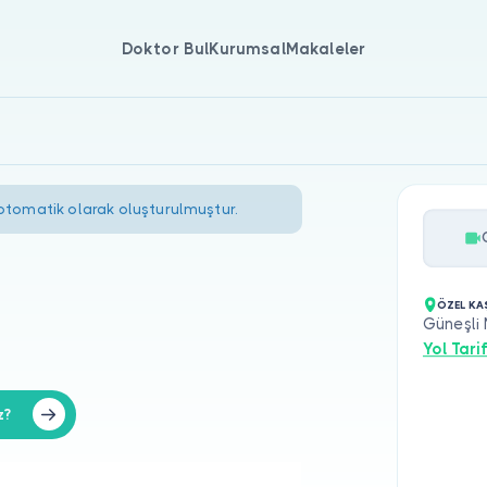
Doktor Bul
Kurumsal
Makaleler
 otomatik olarak oluşturulmuştur.
ÖZEL KA
Güneşli 
Yol Tarif
z?