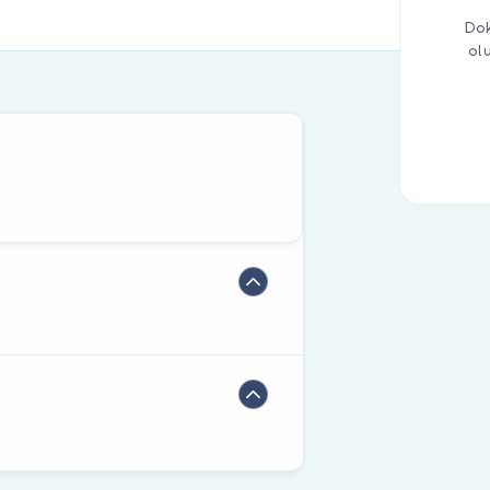
Dok
ol