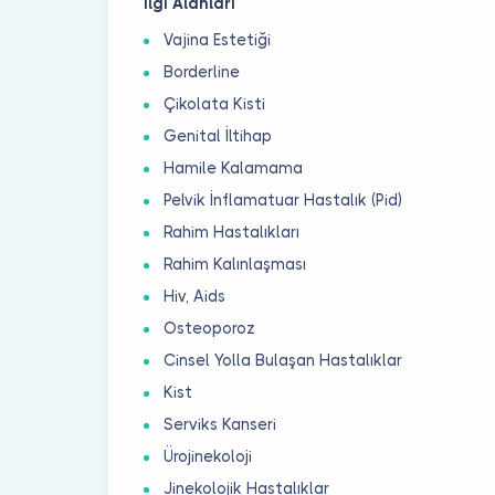
İlgi Alanları
Vajina Estetiği
Borderline
Çikolata Kisti
Genital İltihap
Hamile Kalamama
Pelvik İnflamatuar Hastalık (Pid)
Rahim Hastalıkları
Rahim Kalınlaşması
Hiv, Aids
Osteoporoz
Cinsel Yolla Bulaşan Hastalıklar
Kist
Serviks Kanseri
Ürojinekoloji
Jinekolojik Hastalıklar