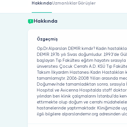
Hakkında
Uzmanlıklar
Görüşler
Hakkında
Özgeçmiş
Op.Dr.Alparslan DEMİR kimdir? Kadın hastalıkl
DEMİR 1976 yılı Sivas doğumludur. 1993'de Gül
başlayan Tıp Fakültesi eğitim hayatını sırasıyl
üniversitesi Çocuk Cerrahi A.D. KSÜ Tıp Fakül
Taksim İlkyardım Hastanesi Kadın Hastalıkları k
tamamlamıştır. 2006-2008 Yılları arasında mecb
Doğumevi'nde tamamladıktan sonra, sırasıyla 
Hospital ve Avicenna Hospitalda staff doktor 
yılından beri klinik çalışmalarını İstanbul'da
ettirmekte olup doğum ve cerrahi müdaheleler
hastanelerinde yaptırmaktadır. Kliniğimizde u
ilgili bilgilere alparslandemir.org adresinden ulaş