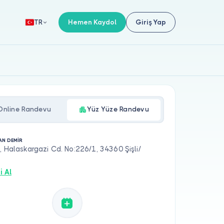
Hemen Kaydol
Giriş Yap
TR
Online Randevu
Yüz Yüze Randevu
AN DEMİR
, Halaskargazi Cd. No:226/1, 34360 Şişli/
i Al