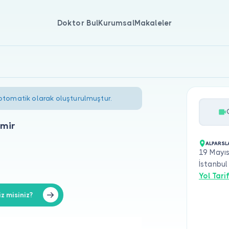
Doktor Bul
Kurumsal
Makaleler
 otomatik olarak oluşturulmuştur.
emir
ALPARSL
19 Mayıs
İstanbul
Yol Tarif
z misiniz?