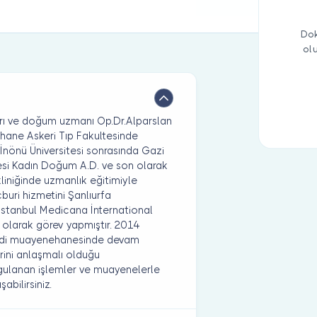
Dok
ol
arı ve doğum uzmanı Op.Dr.Alparslan
hane Askeri Tıp Fakultesinde
a İnönü Üniversitesi sonrasında Gazi
tesi Kadın Doğum A.D. ve son olarak
liniğinde uzmanlık eğitimiyle
uri hizmetini Şanlıurfa
İstanbul Medicana İnternational
olarak görev yapmıştır. 2014
 kendi muayenehanesinde devam
ini anlaşmalı olduğu
ygulanan işlemler ve muayenelerle
abilirsiniz.