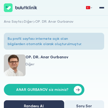
Ana Sayfa
Diğer
OP. DR. Anar Gurbanov
Hemen Kaydol
Giriş Yap
Bu profil sayfası internete açık olan
bilgilerden otomatik olarak oluşturulmuştur.
OP. DR. Anar Gurbanov
Diğer
Hakkımızda
Hastalar için
Doktorlar için
ANAR GURBANOV siz misiniz?
Randevu Al
Soru Sor