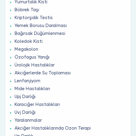
Yumurtalık Kisti
Böbrek Taşı
Kriptorşidik Testis
Yemek Borusu Daralması
Bağırsak Düğümlenmesi
Koledok Kisti
Megakolon
Özofagus Yanığı
Ürolojik Hastalıklar
Akciğerlerde Su Toplaması
Lenfanjiyom
Mide Hastalıkları
Upj Darlığı
Karaciğer Hastalıkları
Uvj Darlığı
Yaralanmalar
Akciğer Hastalıklarında Ozon Terapi
Up Darlık