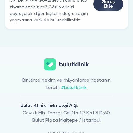
OP. DR. ANAR GURBANOV’ı daha önce
Görüş
Ekle
ziyaret ettiniz mi? Görüşlerinizi
paylaşarak diğer kişilerin doğru seçim
yapmasına katkıda bulunabilirsiniz.
Binlerce hekim ve milyonlarca hastanın
tercihi
#bulutklinik
Bulut Klinik Teknoloji A.Ş.
Cevizli Mh. Tansel Cd. No:12 Kat:8 D:60,
Bulut Plaza Maltepe / İstanbul