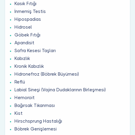
Kasık Fıtığı
İnmemiş Testis
Hipospadias
Hidrosel
Göbek Fıtığı
Apandisit
Safra Kesesi Taşları
Kabızlık
Kronik Kabızlık
Hidronefroz (Böbrek Büyümesi)
Reflü
Labial Sineşi (Vajina Dudaklarının Birleşmesi)
Hemoroit
Bağırsak Tıkanması
Kist
Hirschsprung Hastalığı
Böbrek Genişlemesi