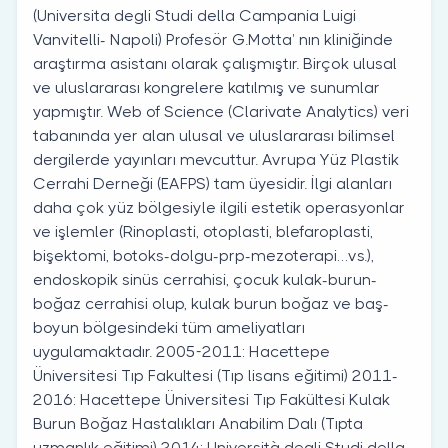
(Universita degli Studi della Campania Luigi
Vanvitelli- Napoli) Profesör G.Motta’ nın kliniğinde
araştırma asistanı olarak çalışmıştır. Birçok ulusal
ve uluslararası kongrelere katılmış ve sunumlar
yapmıştır. Web of Science (Clarivate Analytics) veri
tabanında yer alan ulusal ve uluslararası bilimsel
dergilerde yayınları mevcuttur. Avrupa Yüz Plastik
Cerrahi Derneği (EAFPS) tam üyesidir. İlgi alanları
daha çok yüz bölgesiyle ilgili estetik operasyonlar
ve işlemler (Rinoplasti, otoplasti, blefaroplasti,
bişektomi, botoks-dolgu-prp-mezoterapi…vs.),
endoskopik sinüs cerrahisi, çocuk kulak-burun-
boğaz cerrahisi olup, kulak burun boğaz ve baş-
boyun bölgesindeki tüm ameliyatları
uygulamaktadır. 2005-2011: Hacettepe
Üniversitesi Tıp Fakultesi (Tıp lisans eğitimi) 2011-
2016: Hacettepe Üniversitesi Tıp Fakültesi Kulak
Burun Boğaz Hastalıkları Anabilim Dalı (Tıpta
uzmanlık eğitimi) 2014: Università degli Studi della