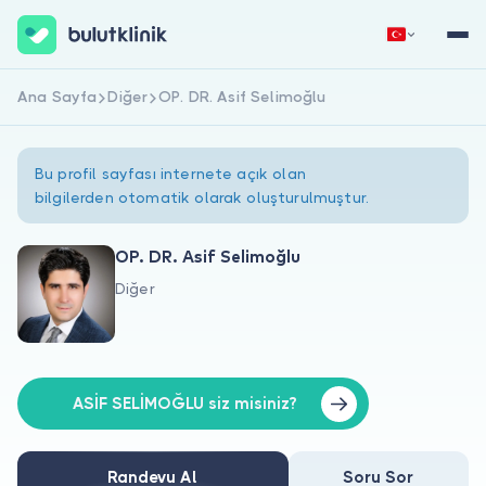
Ana Sayfa
Diğer
OP. DR. Asif Selimoğlu
Hemen Kaydol
Giriş Yap
Bu profil sayfası internete açık olan
bilgilerden otomatik olarak oluşturulmuştur.
OP. DR. Asif Selimoğlu
Diğer
Hakkımızda
Hastalar için
Doktorlar için
ASİF SELİMOĞLU siz misiniz?
Randevu Al
Soru Sor