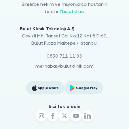
Binlerce hekim ve milyonlarca hastanın
tercihi
#bulutklinik
Bulut Klinik Teknoloji A.Ş.
Cevizli Mh. Tansel Cd. No:12 Kat:8 D:60,
Bulut Plaza Maltepe / İstanbul
0850 711 11 33
merhaba@bulutklinik.com
Apple Store
Google Play
Bizi takip edin