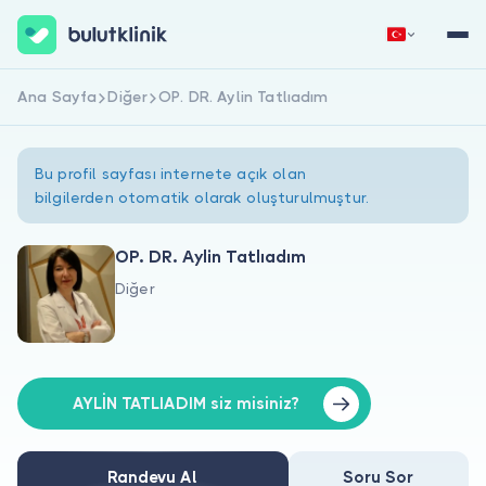
Ana Sayfa
Diğer
OP. DR. Aylin Tatlıadım
Hemen Kaydol
Giriş Yap
Bu profil sayfası internete açık olan
bilgilerden otomatik olarak oluşturulmuştur.
OP. DR. Aylin Tatlıadım
Diğer
Hakkımızda
Hastalar için
Doktorlar için
AYLİN TATLIADIM siz misiniz?
Randevu Al
Soru Sor