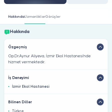
Doktor musunuz?
Hakkında
Uzmanlıklar
Görüşler
Hakkında
Özgeçmiş
Op.Dr.Aynur Aliyeva, İzmir Ekol Hastanesi'nde
hizmet vermektedir.
İş Deneyimi
İzmir Ekol Hastanesi
Bilinen Diller
Türkçe