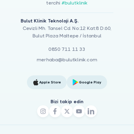
tercihi
#bulutklinik
Bulut Klinik Teknoloji A.Ş.
Cevizli Mh. Tansel Cd. No:12 Kat:8 D:60,
Bulut Plaza Maltepe / İstanbul
0850 711 11 33
merhaba@bulutklinik.com
Apple Store
Google Play
Bizi takip edin