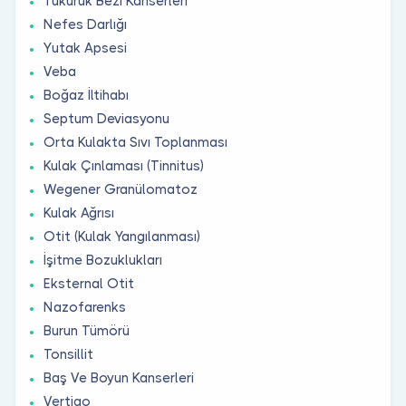
Tükürük Bezi Kanserleri
Nefes Darlığı
Yutak Apsesi
Veba
Boğaz İltihabı
Septum Deviasyonu
Orta Kulakta Sıvı Toplanması
Kulak Çınlaması (Tinnitus)
Wegener Granülomatoz
Kulak Ağrısı
Otit (Kulak Yangılanması)
İşitme Bozuklukları
Eksternal Otit
Nazofarenks
Burun Tümörü
Tonsillit
Baş Ve Boyun Kanserleri
Vertigo