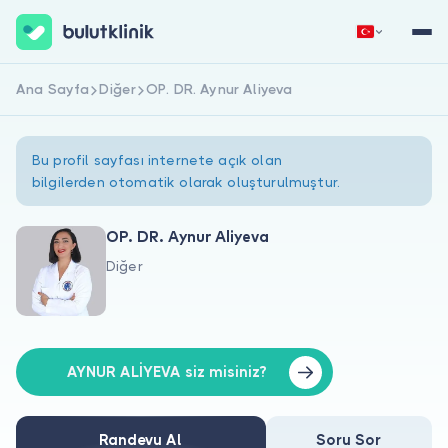
Ana Sayfa
Diğer
OP. DR. Aynur Aliyeva
Hemen Kaydol
Giriş Yap
Bu profil sayfası internete açık olan
bilgilerden otomatik olarak oluşturulmuştur.
OP. DR. Aynur Aliyeva
Diğer
Hakkımızda
Hastalar için
Doktorlar için
AYNUR ALİYEVA siz misiniz?
Randevu Al
Soru Sor