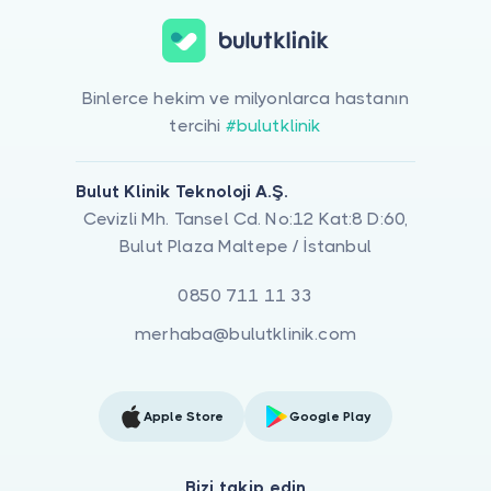
Binlerce hekim ve milyonlarca hastanın
tercihi
#bulutklinik
Bulut Klinik Teknoloji A.Ş.
Cevizli Mh. Tansel Cd. No:12 Kat:8 D:60,
Bulut Plaza Maltepe / İstanbul
0850 711 11 33
merhaba@bulutklinik.com
Apple Store
Google Play
Bizi takip edin