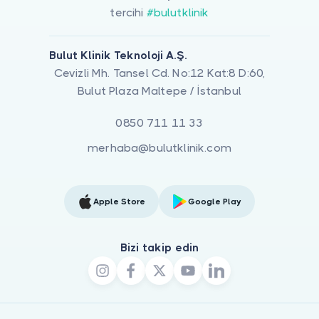
tercihi
#bulutklinik
Bulut Klinik Teknoloji A.Ş.
Cevizli Mh. Tansel Cd. No:12 Kat:8 D:60,
Bulut Plaza Maltepe / İstanbul
0850 711 11 33
merhaba@bulutklinik.com
Apple Store
Google Play
Bizi takip edin