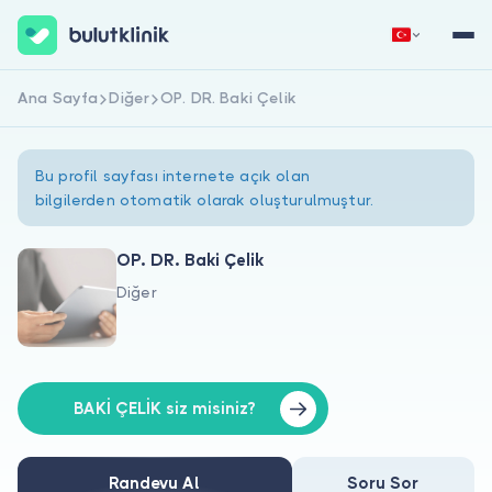
Ana Sayfa
Diğer
OP. DR. Baki Çelik
Hemen Kaydol
Giriş Yap
Bu profil sayfası internete açık olan
bilgilerden otomatik olarak oluşturulmuştur.
OP. DR. Baki Çelik
Diğer
Hakkımızda
Hastalar için
Doktorlar için
BAKİ ÇELİK siz misiniz?
Randevu Al
Soru Sor