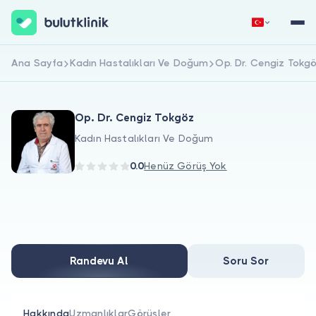
Ana Sayfa
Kadın Hastalıkları Ve Doğum
Op. Dr. Cengiz Tokg
Hemen Kaydol
Giriş Yap
Op. Dr. Cengiz Tokgöz
Kadın Hastalıkları Ve Doğum
0.0
Henüz Görüş Yok
Hakkımızda
Hastalar için
Randevu Al
Soru Sor
Doktorlar için
Hakkında
Uzmanlıklar
Görüşler