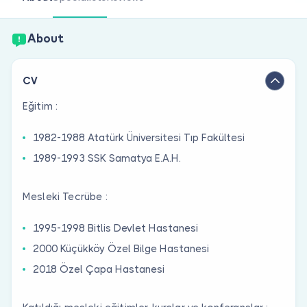
Are you a doctor?
About
CV
Eğitim :
1982-1988 Atatürk Üniversitesi Tıp Fakültesi
1989-1993 SSK Samatya E.A.H.
Mesleki Tecrübe :
1995-1998 Bitlis Devlet Hastanesi
2000 Küçükköy Özel Bilge Hastanesi
2018 Özel Çapa Hastanesi