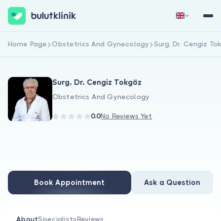
Home Page
Obstetrics And Gynecology
Surg. Dr. Cengiz To
Sign Up Now
Sign In
Surg. Dr. Cengiz Tokgöz
Obstetrics And Gynecology
0.0
No Reviews Yet
About Us
For Patients
Book Appointment
Ask a Question
For Doctors
About
Specialists
Reviews