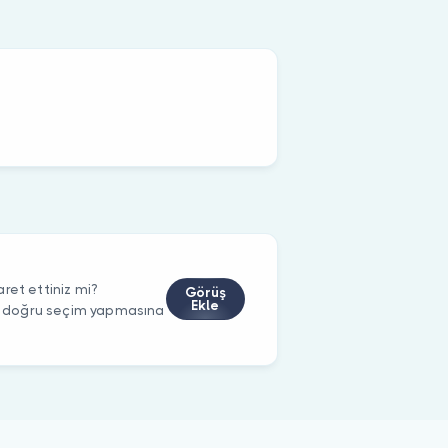
ret ettiniz mi?
Görüş
Ekle
rin doğru seçim yapmasına