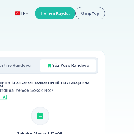
Hemen Kaydol
Giriş Yap
TR
Online Randevu
Yüz Yüze Randevu
ROF. DR. İLHAN VARANK SANCAKTEPE EĞİTİM VE ARAŞTIRMA
Sİ
hallesi Yenice Sokak No:7
i Al
Takvim Mevcut Değil!