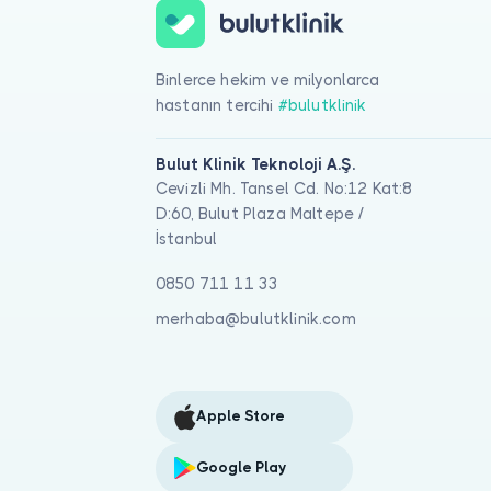
Binlerce hekim ve milyonlarca
hastanın tercihi
#bulutklinik
Bulut Klinik Teknoloji A.Ş.
Cevizli Mh. Tansel Cd. No:12 Kat:8
D:60, Bulut Plaza Maltepe /
İstanbul
0850 711 11 33
merhaba@bulutklinik.com
Apple Store
Google Play