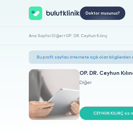
Doktor musunuz?
Ana Sayfa
Diğer
OP. DR. Ceyhun Kılınç
Bu profil sayfası internete açık olan bilgilerden
OP. DR. Ceyhun Kılın
Diğer
CEYHUN KILINÇ siz m