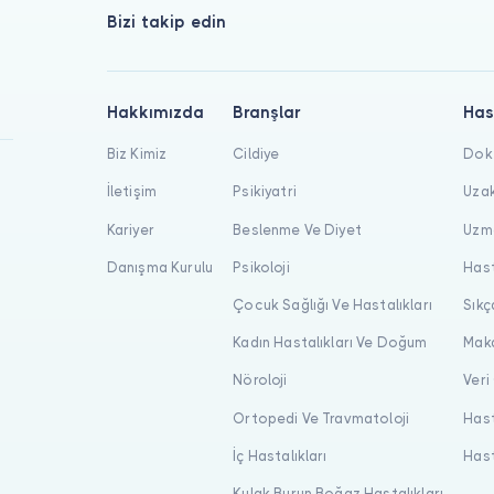
Bizi takip edin
Hakkımızda
Branşlar
Has
Biz Kimiz
Cildiye
Dokt
İletişim
Psikiyatri
Uzak
Kariyer
Beslenme Ve Diyet
Uzma
Danışma Kurulu
Psikoloji
Hast
Çocuk Sağlığı Ve Hastalıkları
Sıkç
Kadın Hastalıkları Ve Doğum
Maka
Nöroloji
Veri
Ortopedi Ve Travmatoloji
Hast
İç Hastalıkları
Hast
Kulak Burun Boğaz Hastalıkları