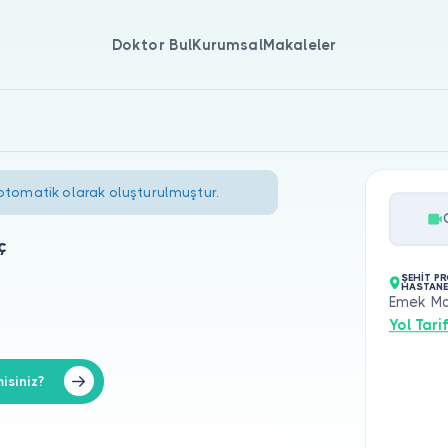
Doktor Bul
Kurumsal
Makaleler
 otomatik olarak oluşturulmuştur.
ç
ŞEHİT P
HASTANE
Emek Ma
Yol Tarif
isiniz?