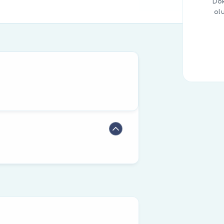
Dok
ol