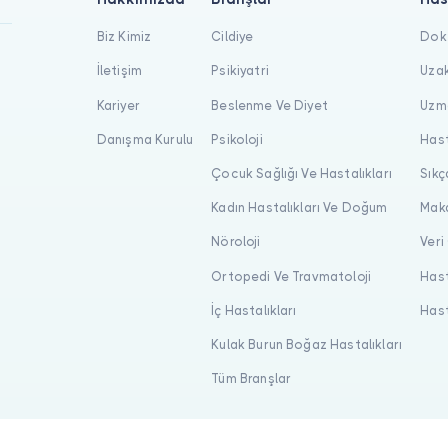
Biz Kimiz
Cildiye
Dokt
İletişim
Psikiyatri
Uzak
Kariyer
Beslenme Ve Diyet
Uzma
Danışma Kurulu
Psikoloji
Hast
Çocuk Sağlığı Ve Hastalıkları
Sıkç
Kadın Hastalıkları Ve Doğum
Maka
Nöroloji
Veri
Ortopedi Ve Travmatoloji
Hast
İç Hastalıkları
Hast
Kulak Burun Boğaz Hastalıkları
Tüm Branşlar