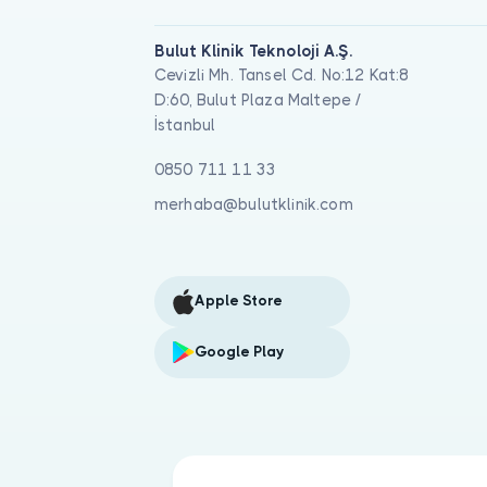
Bulut Klinik Teknoloji A.Ş.
Cevizli Mh. Tansel Cd. No:12 Kat:8
D:60, Bulut Plaza Maltepe /
İstanbul
0850 711 11 33
merhaba@bulutklinik.com
Apple Store
Google Play