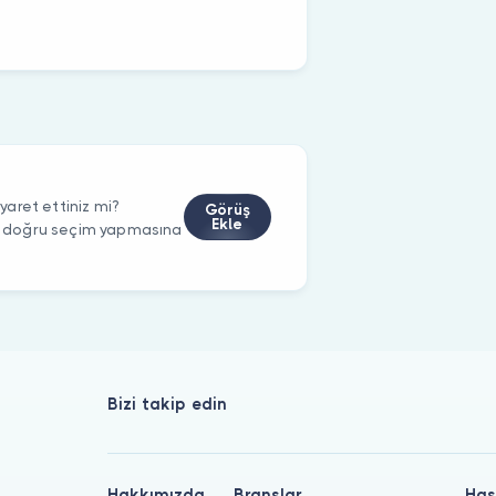
aret ettiniz mi?
Görüş
Ekle
rin doğru seçim yapmasına
Bizi takip edin
Hakkımızda
Branşlar
Has