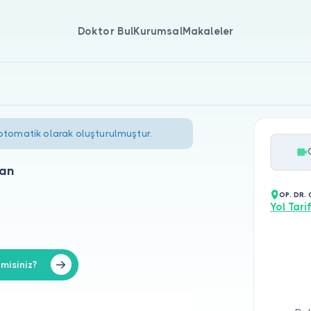
Doktor Bul
Kurumsal
Makaleler
 otomatik olarak oluşturulmuştur.
lan
OP. DR.
Yol Tarif
misiniz?