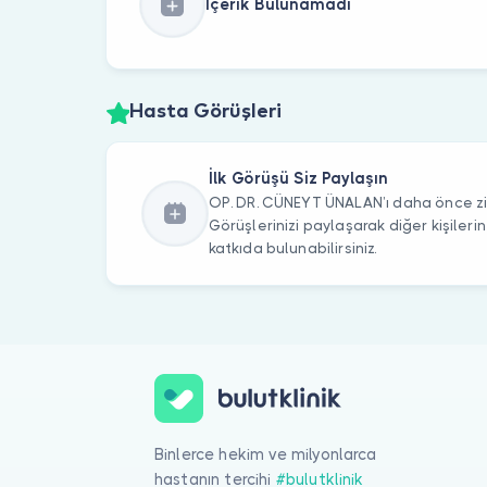
İçerik Bulunamadı
Hasta Görüşleri
İlk Görüşü Siz Paylaşın
OP. DR. CÜNEYT ÜNALAN’ı daha önce ziy
Görüşlerinizi paylaşarak diğer kişile
katkıda bulunabilirsiniz.
Binlerce hekim ve milyonlarca
hastanın tercihi
#bulutklinik