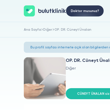
Doktor musunuz?
Ana Sayfa
Diğer
OP. DR. Cüneyt Ünalan
Bu profil sayfası internete açık olan bilgilerden
OP. DR. Cüneyt Üna
Diğer
CÜNEYT ÜNALAN siz 