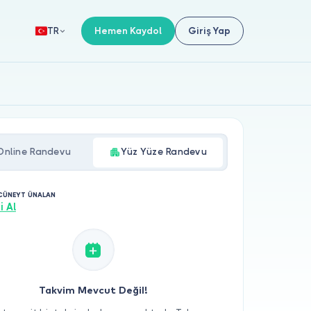
Hemen Kaydol
Giriş Yap
TR
Online Randevu
Yüz Yüze Randevu
 CÜNEYT ÜNALAN
i Al
Takvim Mevcut Değil!