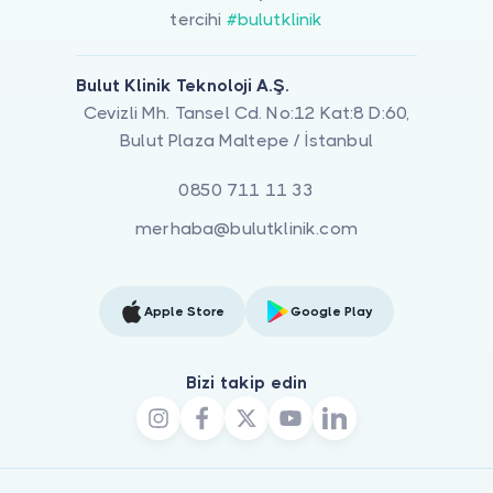
tercihi
#bulutklinik
Bulut Klinik Teknoloji A.Ş.
Cevizli Mh. Tansel Cd. No:12 Kat:8 D:60,
Bulut Plaza Maltepe / İstanbul
0850 711 11 33
merhaba@bulutklinik.com
Apple Store
Google Play
Bizi takip edin