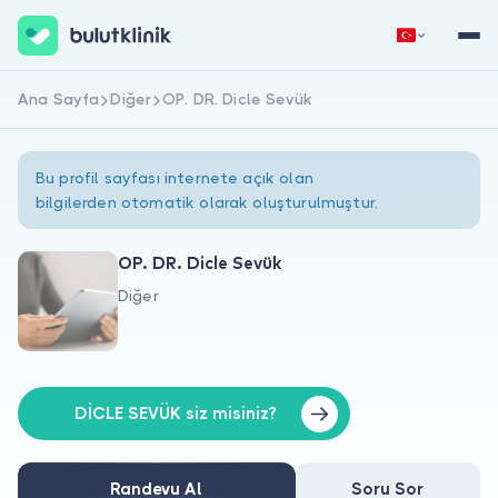
Ana Sayfa
Diğer
OP. DR. Dicle Sevük
Hemen Kaydol
Giriş Yap
Bu profil sayfası internete açık olan
bilgilerden otomatik olarak oluşturulmuştur.
OP. DR. Dicle Sevük
Diğer
Hakkımızda
Hastalar için
Doktorlar için
DİCLE SEVÜK siz misiniz?
Randevu Al
Soru Sor