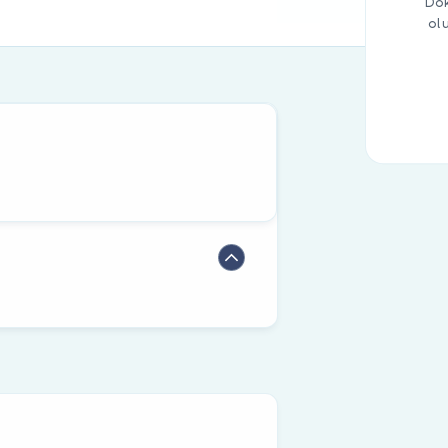
Dok
ol