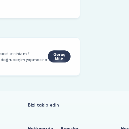
aret ettiniz mi?
Görüş
Ekle
rin doğru seçim yapmasına
Bizi takip edin
Hakkımızda
Branşlar
Has