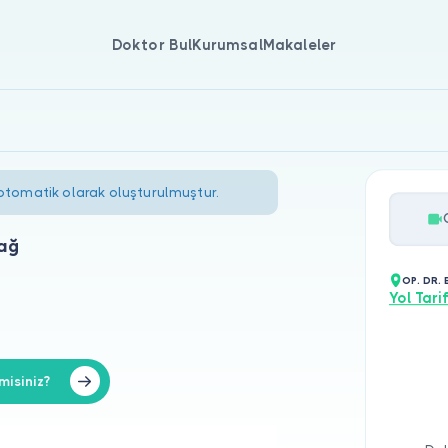
Doktor Bul
Kurumsal
Makaleler
 otomatik olarak oluşturulmuştur.
dağ
OP. DR.
Yol Tarif
misiniz?