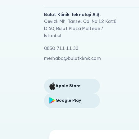
Bulut Klinik Teknoloji A.Ş.
Cevizli Mh. Tansel Cd. No:12 Kat:8
D:60, Bulut Plaza Maltepe /
İstanbul
0850 711 11 33
merhaba@bulutklinik.com
Apple Store
Google Play