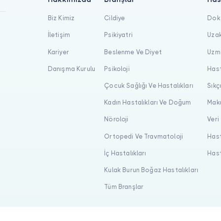
Biz Kimiz
Cildiye
Dokt
İletişim
Psikiyatri
Uzak
Kariyer
Beslenme Ve Diyet
Uzma
Danışma Kurulu
Psikoloji
Hast
Çocuk Sağlığı Ve Hastalıkları
Sıkç
Kadın Hastalıkları Ve Doğum
Maka
Nöroloji
Veri
Ortopedi Ve Travmatoloji
Hast
İç Hastalıkları
Hast
Kulak Burun Boğaz Hastalıkları
Tüm Branşlar