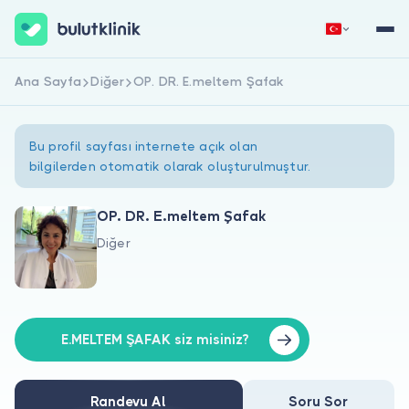
Ana Sayfa
Diğer
OP. DR. E.meltem Şafak
Hemen Kaydol
Giriş Yap
Bu profil sayfası internete açık olan
bilgilerden otomatik olarak oluşturulmuştur.
OP. DR. E.meltem Şafak
Diğer
Hakkımızda
Hastalar için
Doktorlar için
E.MELTEM ŞAFAK siz misiniz?
Randevu Al
Soru Sor