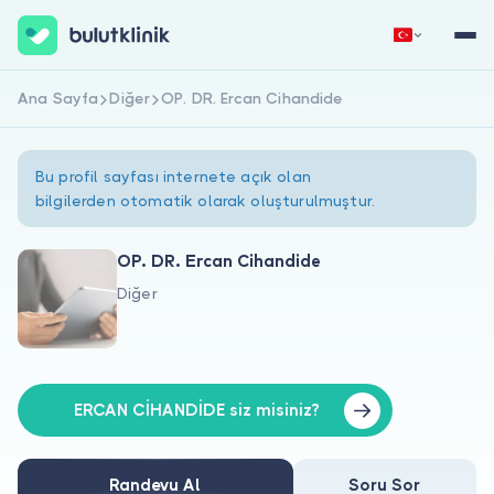
Ana Sayfa
Diğer
OP. DR. Ercan Cihandide
Hemen Kaydol
Giriş Yap
Bu profil sayfası internete açık olan
bilgilerden otomatik olarak oluşturulmuştur.
OP. DR. Ercan Cihandide
Diğer
Hakkımızda
Hastalar için
Doktorlar için
ERCAN CİHANDİDE siz misiniz?
Randevu Al
Soru Sor