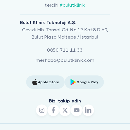
tercihi
#bulutklinik
Bulut Klinik Teknoloji A.Ş.
Cevizli Mh. Tansel Cd. No:12 Kat:8 D:60,
Bulut Plaza Maltepe / İstanbul
0850 711 11 33
merhaba@bulutklinik.com
Apple Store
Google Play
Bizi takip edin