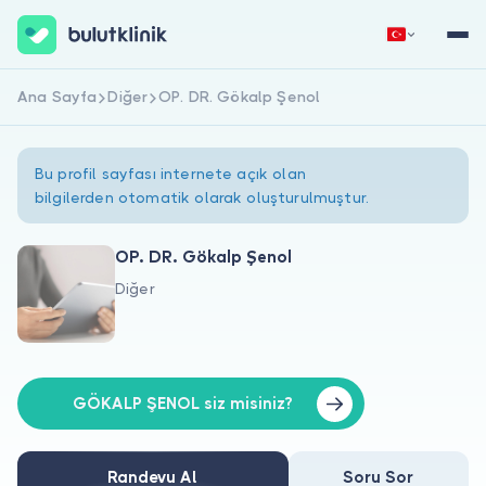
Ana Sayfa
Diğer
OP. DR. Gökalp Şenol
Hemen Kaydol
Giriş Yap
Bu profil sayfası internete açık olan
bilgilerden otomatik olarak oluşturulmuştur.
OP. DR. Gökalp Şenol
Diğer
Hakkımızda
Hastalar için
Doktorlar için
GÖKALP ŞENOL siz misiniz?
Randevu Al
Soru Sor