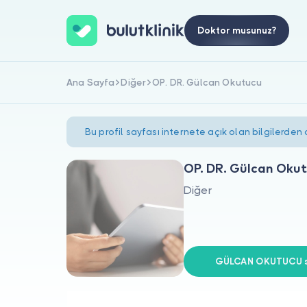
Doktor musunuz?
Ana Sayfa
Diğer
OP. DR. Gülcan Okutucu
Bu profil sayfası internete açık olan bilgilerden
OP. DR. Gülcan Oku
Diğer
GÜLCAN OKUTUCU si