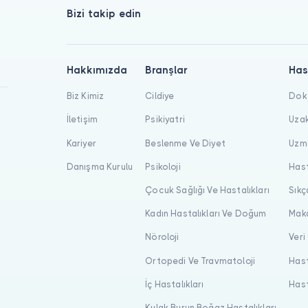
Bizi takip edin
Hakkımızda
Branşlar
Has
Biz Kimiz
Cildiye
Dokt
İletişim
Psikiyatri
Uzak
Kariyer
Beslenme Ve Diyet
Uzma
Danışma Kurulu
Psikoloji
Hast
Çocuk Sağlığı Ve Hastalıkları
Sıkç
Kadın Hastalıkları Ve Doğum
Maka
Nöroloji
Veri
Ortopedi Ve Travmatoloji
Hast
İç Hastalıkları
Hast
Kulak Burun Boğaz Hastalıkları