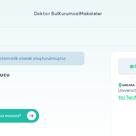
Doktor Bul
Kurumsal
Makaleler
 otomatik olarak oluşturulmuştur.
tucu
ANKARA 
Üniversi
Yol Tarif
z misiniz?