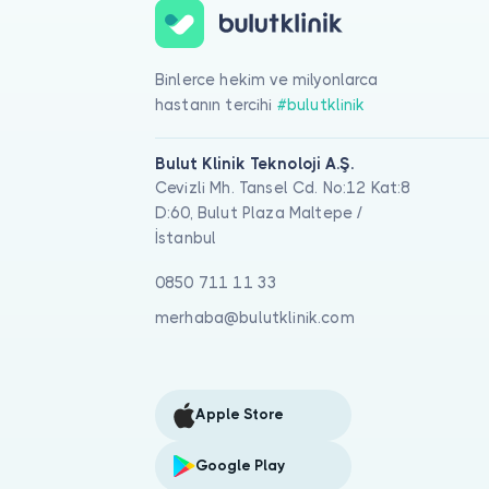
Binlerce hekim ve milyonlarca
hastanın tercihi
#bulutklinik
Bulut Klinik Teknoloji A.Ş.
Cevizli Mh. Tansel Cd. No:12 Kat:8
D:60, Bulut Plaza Maltepe /
İstanbul
0850 711 11 33
merhaba@bulutklinik.com
Apple Store
Google Play