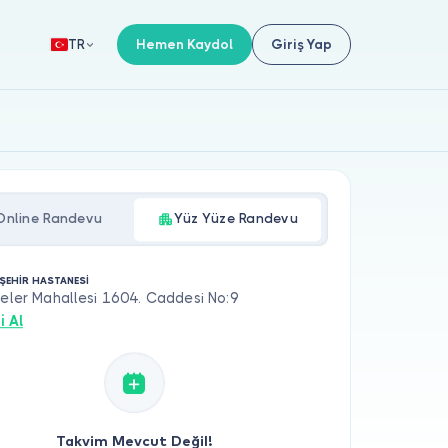
Hemen Kaydol
Giriş Yap
TR
Online Randevu
Yüz Yüze Randevu
ŞEHİR HASTANESİ
teler Mahallesi 1604. Caddesi No:9
i Al
Takvim Mevcut Değil!