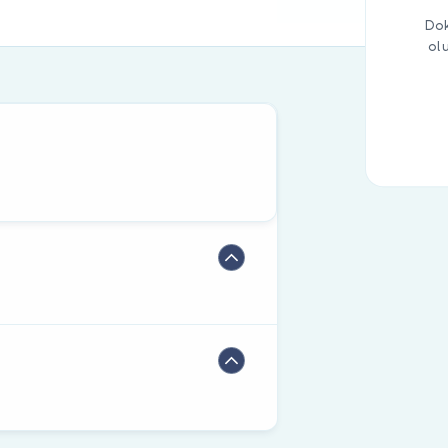
Dok
ol