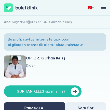
Ana Sayfa
Diğer
OP. DR. Gürhan Keleş
Hemen Kaydol
Giriş Yap
Bu profil sayfası internete açık olan
bilgilerden otomatik olarak oluşturulmuştur.
OP. DR. Gürhan Keleş
Diğer
Hakkımızda
Hastalar için
Doktorlar için
GÜRHAN KELEŞ siz misiniz?
Randevu Al
Soru Sor