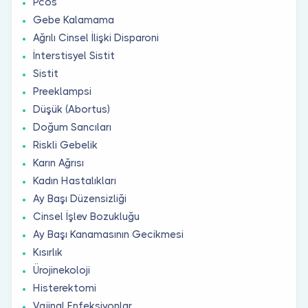
Pcos
Gebe Kalamama
Ağrılı Cinsel İlişki Disparoni
İnterstisyel Sistit
Sistit
Preeklampsi
Düşük (Abortus)
Doğum Sancıları
Riskli Gebelik
Karın Ağrısı
Kadın Hastalıkları
Ay Başı Düzensizliği
Cinsel İşlev Bozukluğu
Ay Başı Kanamasının Gecikmesi
Kısırlık
Ürojinekoloji
Histerektomi
Vajinal Enfeksiyonlar