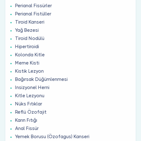
Perianal Fissürler
Perianal Fistüller
Tiroid Kanseri
Yağ Bezesi
Tiroid Nodülü
Hipertiroidi
Kolonda Kitle
Meme Kisti
Kistik Lezyon
Bağırsak Düğümlenmesi
Insizyonel Herni
Kitle Lezyonu
Nüks Fıtıklar
Reflü Özofajit
Karın Fıtığı
Anal Fissür
Yemek Borusu (Özofagus) Kanseri