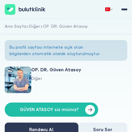
Ana Sayfa
Diğer
OP. DR. Güven Atasoy
Hemen Kaydol
Giriş Yap
Bu profil sayfası internete açık olan
bilgilerden otomatik olarak oluşturulmuştur.
OP. DR. Güven Atasoy
Diğer
Hakkımızda
Hastalar için
Doktorlar için
GÜVEN ATASOY siz misiniz?
Randevu Al
Soru Sor