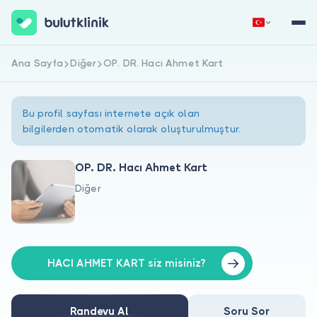
Ana Sayfa
Diğer
OP. DR. Hacı Ahmet Kart
Hemen Kaydol
Giriş Yap
Bu profil sayfası internete açık olan
bilgilerden otomatik olarak oluşturulmuştur.
OP. DR. Hacı Ahmet Kart
Diğer
Hakkımızda
Hastalar için
Doktorlar için
HACI AHMET KART siz misiniz?
Randevu Al
Soru Sor