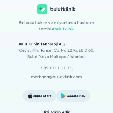
Binlerce hekim ve milyonlarca hastanın
tercihi
#bulutklinik
Bulut Klinik Teknoloji A.Ş.
Cevizli Mh. Tansel Cd. No:12 Kat:8 D:60,
Bulut Plaza Maltepe / İstanbul
0850 711 11 33
merhaba@bulutklinik.com
Apple Store
Google Play
Bizi takip edin