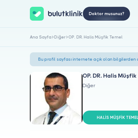
Doktor musunuz?
Ana Sayfa
Diğer
OP. DR. Halis Müşfik Temel
Bu profil sayfası internete açık olan bilgilerden
OP. DR. Halis Müşfik
Diğer
HALİS MÜŞFİK TEMEL 