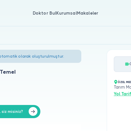
Doktor Bul
Kurumsal
Makaleler
 otomatik olarak oluşturulmuştur.
 Temel
ÖZEL ME
Tarım Ma
Yol Tarif
siz misiniz?