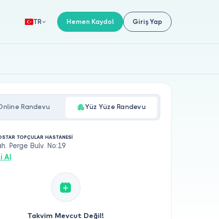
Hemen Kaydol
Giriş Yap
TR
Online Randevu
Yüz Yüze Randevu
DSTAR TOPÇULAR HASTANESİ
h. Perge Bulv. No:19
i Al
Takvim Mevcut Değil!