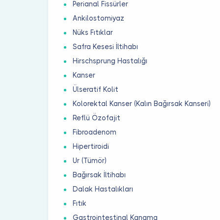
Perianal Fissürler
Ankilostomiyaz
Nüks Fıtıklar
Safra Kesesi İltihabı
Hirschsprung Hastalığı
Kanser
Ülseratif Kolit
Kolorektal Kanser (Kalın Bağırsak Kanseri)
Reflü Özofajit
Fibroadenom
Hipertiroidi
Ur (Tümör)
Bağırsak İltihabı
Dalak Hastalıkları
Fıtık
Gastrointestinal Kanama