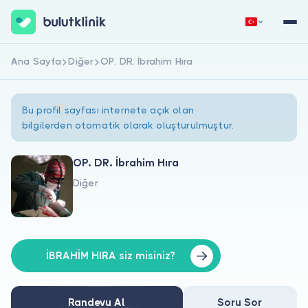
Ana Sayfa
Diğer
OP. DR. İbrahim Hıra
Hemen Kaydol
Giriş Yap
Bu profil sayfası internete açık olan
bilgilerden otomatik olarak oluşturulmuştur.
OP. DR. İbrahim Hıra
Diğer
Hakkımızda
Hastalar için
Doktorlar için
İBRAHİM HIRA siz misiniz?
Randevu Al
Soru Sor