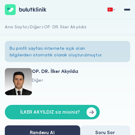
Ana Sayfa
Diğer
OP. DR. İlker Akyıldız
Hemen Kaydol
Giriş Yap
Bu profil sayfası internete açık olan
bilgilerden otomatik olarak oluşturulmuştur.
OP. DR. İlker Akyıldız
Diğer
Hakkımızda
Hastalar için
Doktorlar için
İLKER AKYILDIZ siz misiniz?
Randevu Al
Soru Sor