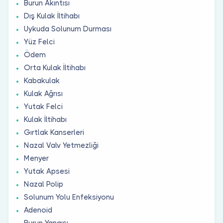
Burun Akıntısı
Dış Kulak İltihabı
Uykuda Solunum Durması
Yüz Felci
Ödem
Orta Kulak İltihabı
Kabakulak
Kulak Ağrısı
Yutak Felci
Kulak İltihabı
Gırtlak Kanserleri
Nazal Valv Yetmezliği
Menyer
Yutak Apsesi
Nazal Polip
Solunum Yolu Enfeksiyonu
Adenoid
Burun Yangısı