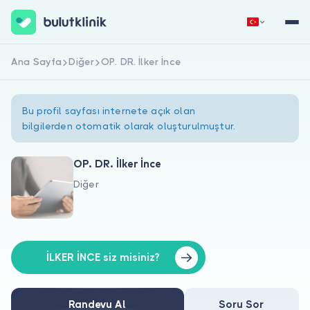
Ana Sayfa
Diğer
OP. DR. İlker İnce
Hemen Kaydol
Giriş Yap
Bu profil sayfası internete açık olan
bilgilerden otomatik olarak oluşturulmuştur.
OP. DR. İlker İnce
Diğer
Hakkımızda
Hastalar için
Doktorlar için
İLKER İNCE siz misiniz?
Randevu Al
Soru Sor