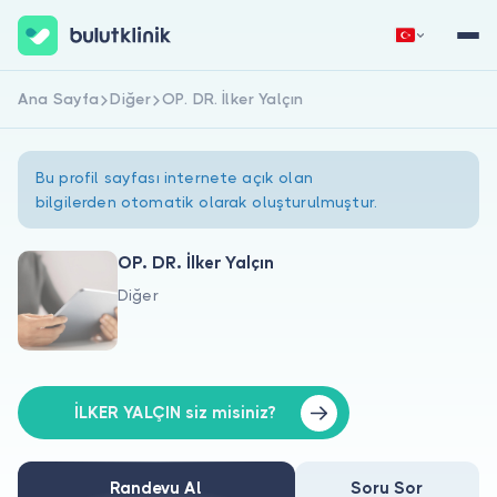
Ana Sayfa
Diğer
OP. DR. İlker Yalçın
Hemen Kaydol
Giriş Yap
Bu profil sayfası internete açık olan
bilgilerden otomatik olarak oluşturulmuştur.
OP. DR. İlker Yalçın
Diğer
Hakkımızda
Hastalar için
Doktorlar için
İLKER YALÇIN siz misiniz?
Randevu Al
Soru Sor