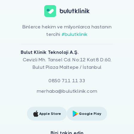
Binlerce hekim ve milyonlarca hastanın
tercihi
#bulutklinik
Bulut Klinik Teknoloji A.Ş.
Cevizli Mh. Tansel Cd. No:12 Kat:8 D:60,
Bulut Plaza Maltepe / İstanbul
0850 711 11 33
merhaba@bulutklinik.com
Apple Store
Google Play
Bizi takip edin