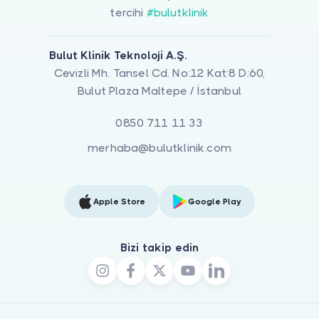
tercihi
#bulutklinik
Bulut Klinik Teknoloji A.Ş.
Cevizli Mh. Tansel Cd. No:12 Kat:8 D:60,
Bulut Plaza Maltepe / İstanbul
0850 711 11 33
merhaba@bulutklinik.com
Apple Store
Google Play
Bizi takip edin