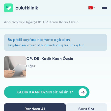
Ana Sayfa
Diğer
OP. DR. Kadir Kaan Özsin
Hemen Kaydol
Giriş Yap
Bu profil sayfası internete açık olan
bilgilerden otomatik olarak oluşturulmuştur.
OP. DR. Kadir Kaan Özsin
Diğer
Hakkımızda
Hastalar için
Doktorlar için
KADİR KAAN ÖZSİN siz misiniz?
Randevu Al
Soru Sor