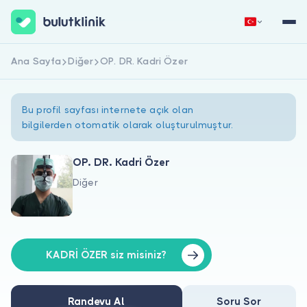
Ana Sayfa
Diğer
OP. DR. Kadri Özer
Hemen Kaydol
Giriş Yap
Bu profil sayfası internete açık olan
bilgilerden otomatik olarak oluşturulmuştur.
OP. DR. Kadri Özer
Diğer
Hakkımızda
Hastalar için
Doktorlar için
KADRİ ÖZER siz misiniz?
Randevu Al
Soru Sor