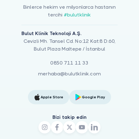
Binlerce hekim ve milyonlarca hastanın
tercihi
#bulutklinik
Bulut Klinik Teknoloji A.Ş.
Cevizli Mh. Tansel Cd. No:12 Kat:8 D:60,
Bulut Plaza Maltepe / İstanbul
0850 711 11 33
merhaba@bulutklinik.com
Apple Store
Google Play
Bizi takip edin