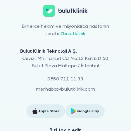
Binlerce hekim ve milyonlarca hastanın
tercihi
#bulutklinik
Bulut Klinik Teknoloji A.Ş.
Cevizli Mh. Tansel Cd. No:12 Kat:8 D:60,
Bulut Plaza Maltepe / İstanbul
0850 711 11 33
merhaba@bulutklinik.com
Apple Store
Google Play
Bizi takip edin