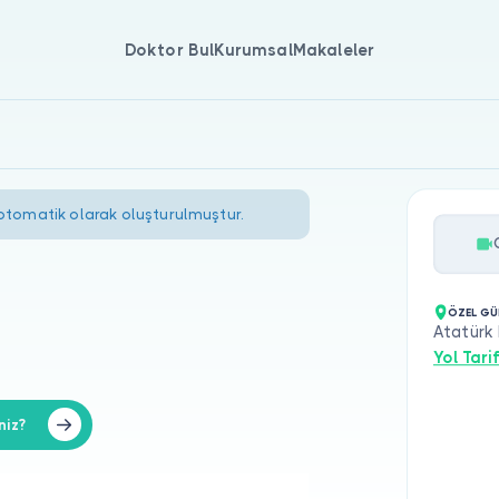
Doktor Bul
Kurumsal
Makaleler
 otomatik olarak oluşturulmuştur.
ÖZEL GÜ
Atatürk 
Yol Tarif
niz?