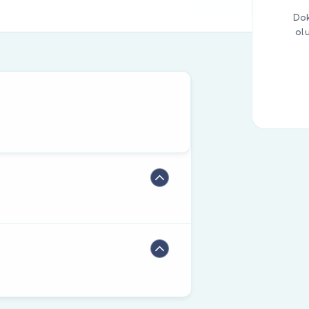
Dok
ol