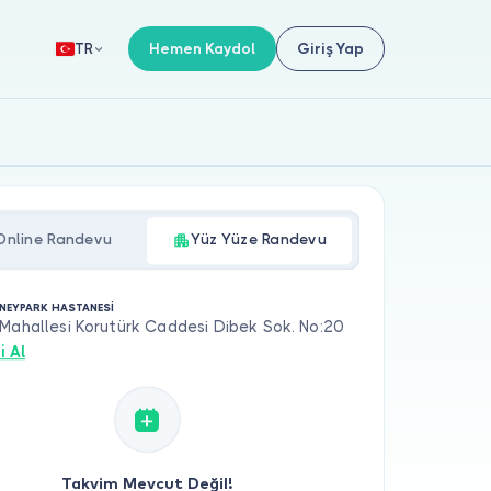
Hemen Kaydol
Giriş Yap
TR
Online Randevu
Yüz Yüze Randevu
NEYPARK HASTANESİ
Mahallesi Korutürk Caddesi Dibek Sok. No:20
i Al
Takvim Mevcut Değil!