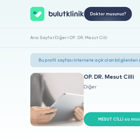
Doktor musunuz?
Ana Sayfa
Diğer
OP. DR. Mesut Cilli
Bu profil sayfası internete açık olan bilgilerden
OP. DR. Mesut Cilli
Diğer
MESUT CİLLİ siz misi