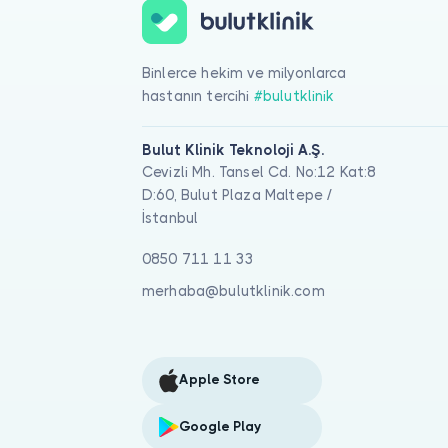
Binlerce hekim ve milyonlarca
hastanın tercihi
#bulutklinik
Bulut Klinik Teknoloji A.Ş.
Cevizli Mh. Tansel Cd. No:12 Kat:8
D:60, Bulut Plaza Maltepe /
İstanbul
0850 711 11 33
merhaba@bulutklinik.com
Apple Store
Google Play