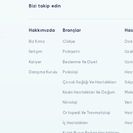
Bizi takip edin
Hakkımızda
Branşlar
Has
Biz Kimiz
Cildiye
Dokt
İletişim
Psikiyatri
Uzak
Kariyer
Beslenme Ve Diyet
Uzma
Danışma Kurulu
Psikoloji
Hast
Çocuk Sağlığı Ve Hastalıkları
Sıkç
Kadın Hastalıkları Ve Doğum
Maka
Nöroloji
Veri
Ortopedi Ve Travmatoloji
Hast
İç Hastalıkları
Hast
Kulak Burun Boğaz Hastalıkları