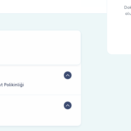
Dok
ol
Polikinliği