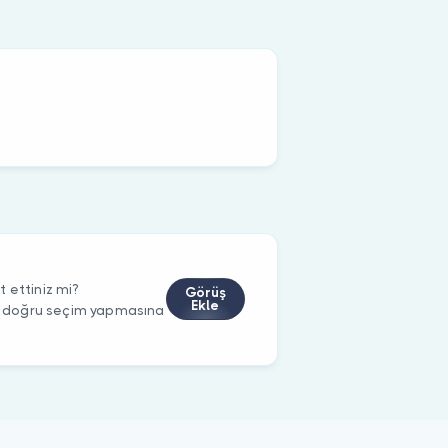
 ettiniz mi?
Görüş
Ekle
rin doğru seçim yapmasına