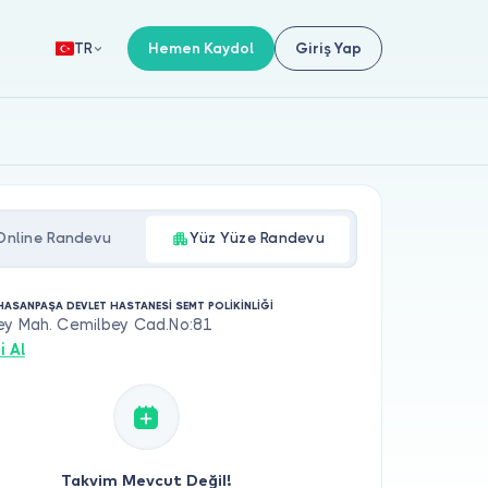
Hemen Kaydol
Giriş Yap
TR
Online Randevu
Yüz Yüze Randevu
ASANPAŞA DEVLET HASTANESİ SEMT POLİKİNLİĞİ
ey Mah. Cemilbey Cad.No:81
i Al
Takvim Mevcut Değil!