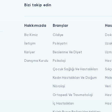
Bizi takip edin
Hakkımızda
Branşlar
Has
Biz Kimiz
Cildiye
Dokt
İletişim
Psikiyatri
Uzak
Kariyer
Beslenme Ve Diyet
Uzma
Danışma Kurulu
Psikoloji
Hast
Çocuk Sağlığı Ve Hastalıkları
Sıkç
Kadın Hastalıkları Ve Doğum
Maka
Nöroloji
Veri
Ortopedi Ve Travmatoloji
Hast
İç Hastalıkları
Hast
Kulak Burun Boğaz Hastalıkları