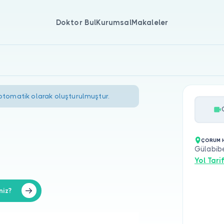
Doktor Bul
Kurumsal
Makaleler
 otomatik olarak oluşturulmuştur.
ÇORUM H
Gülabib
Yol Tarif
niz?