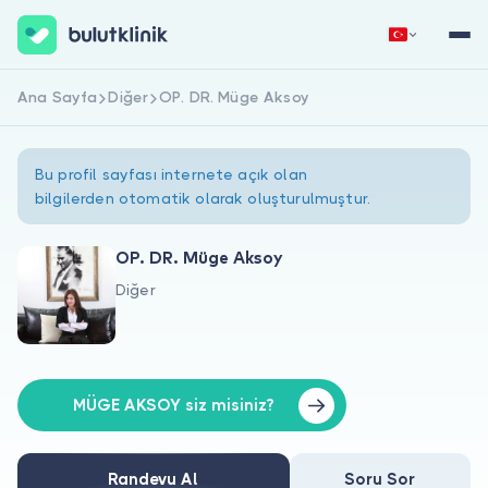
Ana Sayfa
Diğer
OP. DR. Müge Aksoy
Hemen Kaydol
Giriş Yap
Bu profil sayfası internete açık olan
bilgilerden otomatik olarak oluşturulmuştur.
OP. DR. Müge Aksoy
Diğer
Hakkımızda
Hastalar için
Doktorlar için
MÜGE AKSOY siz misiniz?
Randevu Al
Soru Sor