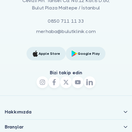
Cevizli Mh. Tansel Cd. No:12 Kat:8 D:60,
Bulut Plaza Maltepe / İstanbul
0850 711 11 33
merhaba@bulutklinik.com
Apple Store
Google Play
Bizi takip edin
Hakkımızda
Branşlar