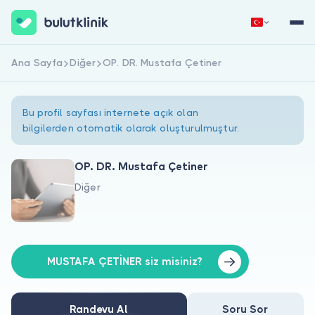
Ana Sayfa
Diğer
OP. DR. Mustafa Çetiner
Hemen Kaydol
Giriş Yap
Bu profil sayfası internete açık olan
bilgilerden otomatik olarak oluşturulmuştur.
OP. DR. Mustafa Çetiner
Diğer
Hakkımızda
Hastalar için
Doktorlar için
MUSTAFA ÇETİNER siz misiniz?
Randevu Al
Soru Sor