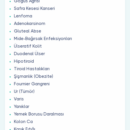
Göğüs Ağrısı
Safra Kesesi Kanseri
Lenfoma
Adenokarsinom
Gluteal Abse
Mide-Bağırsak Enfeksiyonları
Ülseratif Kolit
Duodenal Ülser
Hipotiroid
Tiroid Hastalıkları
Şişmanlık (Obezite)
Fournier Gangreni
Ur (Tümör)
Varis
Yanıklar
Yemek Borusu Daralması
Kolon Ca
Kasık Fıtığı