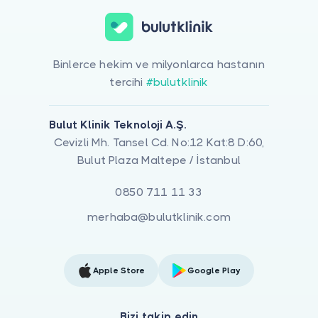
Binlerce hekim ve milyonlarca hastanın
tercihi
#bulutklinik
Bulut Klinik Teknoloji A.Ş.
Cevizli Mh. Tansel Cd. No:12 Kat:8 D:60,
Bulut Plaza Maltepe / İstanbul
0850 711 11 33
merhaba@bulutklinik.com
Apple Store
Google Play
Bizi takip edin