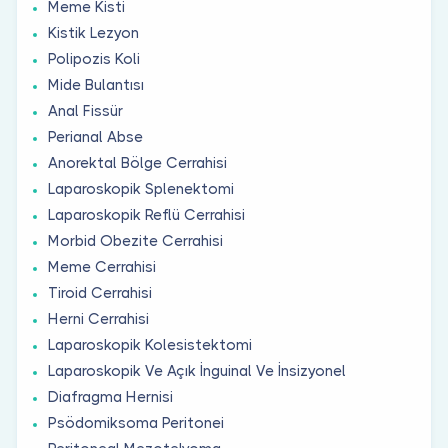
Meme Kisti
Kistik Lezyon
Polipozis Koli
Mide Bulantısı
Anal Fissür
Perianal Abse
Anorektal Bölge Cerrahisi
Laparoskopik Splenektomi
Laparoskopik Reflü Cerrahisi
Morbid Obezite Cerrahisi
Meme Cerrahisi
Tiroid Cerrahisi
Herni Cerrahisi
Laparoskopik Kolesistektomi
Laparoskopik Ve Açık İnguinal Ve İnsizyonel
Diafragma Hernisi
Psödomiksoma Peritonei