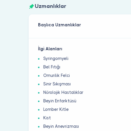
Uzmanlıklar
Başlıca Uzmanlıklar
İlgi Alanları
Syringomyeli
Bel Fıtığı
Omurilik Felci
Sinir Sıkışması
Nörolojik Hastalıklar
Beyin Enfarktüsü
Lomber Kitle
Kist
Beyin Anevrizması