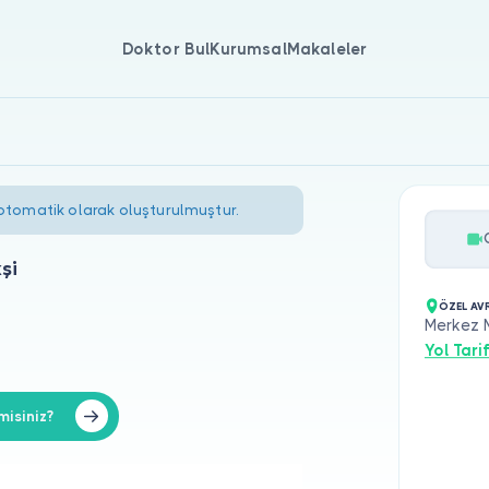
Doktor Bul
Kurumsal
Makaleler
 otomatik olarak oluşturulmuştur.
şi
ÖZEL AV
Merkez 
Yol Tarif
isiniz?