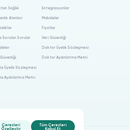
tan Sağlık
Entegrasyonlar
nlık Alanları
Makaleler
alıklar
Fiyatlar
a Sorulan Sorular
Veri Güvenliği
leler
Doktor Üyelik Sözleşmesi
 Güvenliği
Doktor Aydınlatma Metni
a Üyelik Sözleşmesi
a Aydınlatma Metni
Çerezleri
Tüm Çerezleri
Özelleştir
Kabul Et