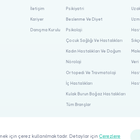
İletişim
Psikiyatri
Uzak
Kariyer
Beslenme Ve Diyet
Uzma
Danışma Kurulu
Psikoloji
Hast
Çocuk Sağlığı Ve Hastalıkları
Sıkç
Kadın Hastalıkları Ve Doğum
Maka
Nöroloji
Veri
Ortopedi Ve Travmatoloji
Hast
İç Hastalıkları
Hast
Kulak Burun Boğaz Hastalıkları
Tüm Branşlar
mek için çerez kullanılmaktadır. Detaylar için
Çerezlere