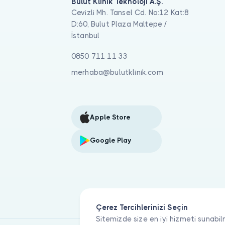
Bulut Klinik Teknoloji A.Ş.
Cevizli Mh. Tansel Cd. No:12 Kat:8
D:60, Bulut Plaza Maltepe /
İstanbul
0850 711 11 33
merhaba@bulutklinik.com
Apple Store
Google Play
Çerez Tercihlerinizi Seçin
Sitemizde size en iyi hizmeti sunabil