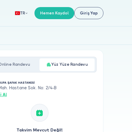
Hemen Kaydol
Giriş Yap
TR
Online Randevu
Yüz Yüze Randevu
RUPA ŞAFAK HASTANESİ
Mah. Hastane Sok. No: 2/4-B
i Al
Takvim Mevcut Değil!