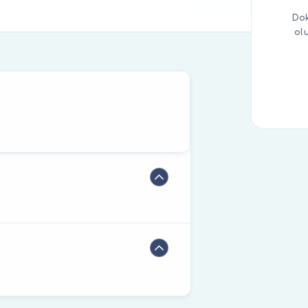
Dok
ol