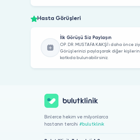
Hasta Görüşleri
İlk Görüşü Siz Paylaşın
OP. DR. MUSTAFA KAKŞİ’ı daha önce ziya
Görüşlerinizi paylaşarak diğer kişile
katkıda bulunabilirsiniz.
Binlerce hekim ve milyonlarca
hastanın tercihi
#bulutklinik