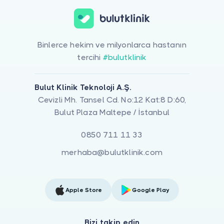
Binlerce hekim ve milyonlarca hastanın
tercihi
#bulutklinik
Bulut Klinik Teknoloji A.Ş.
Cevizli Mh. Tansel Cd. No:12 Kat:8 D:60,
Bulut Plaza Maltepe / İstanbul
0850 711 11 33
merhaba@bulutklinik.com
Apple Store
Google Play
Bizi takip edin