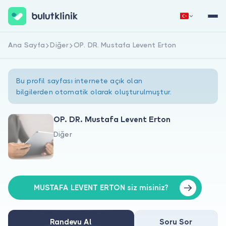
Ana Sayfa
Diğer
OP. DR. Mustafa Levent Erton
Hemen Kaydol
Giriş Yap
Bu profil sayfası internete açık olan
bilgilerden otomatik olarak oluşturulmuştur.
OP. DR. Mustafa Levent Erton
Diğer
Hakkımızda
Hastalar için
Doktorlar için
MUSTAFA LEVENT ERTON siz misiniz?
Randevu Al
Soru Sor