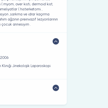
i ( myom, over kisti, dermoid kist,
ameliyatlar ( histerketomi ,
asyon ,sarkma ve idrar kaçırma
rahim ağzının preinvazif lezyonlarının
ki çocuk annesiyim .
i 2006
 Kliniği Jinekolojik Laparoskopi