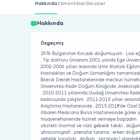
Hakkında
Uzmanlıklar
Görüşler
Hakkında
Özgeçmiş
1976 Bulgaristan Kırcaali doğumluyum . Lise 
. Tıp doktoru Ünvanımı 2001 yılında Ege Ünivers
2002-2006 yılları arasında İzmir Atatürk Eğit
Hastalıkları ve Doğum Uzmanlığımı tamamladı
Bilecik Devlet Hastanelerinde mecburi hizmet
Üniversitesi Kadın Doğum Kliniğinde Jinekoloj
. 2010-2011 yıllarında Uludağ Üniversitesi Ka
kadrosunda çalıştım . 2011-2015 yılları arasın
Araştırma Hastanesinde , 2015-2018'de Özel 
itibaren Medicana Bursa Hastanesinde görev y
muayenehanemde hizmet vermeye başladım . K
obstetri (normal ve riskli gebelik takibi , doğu
ultrasonografi , prenatal tarama , erken doğum 
gebelik sorunları , doğum , sezaryan ) alanın