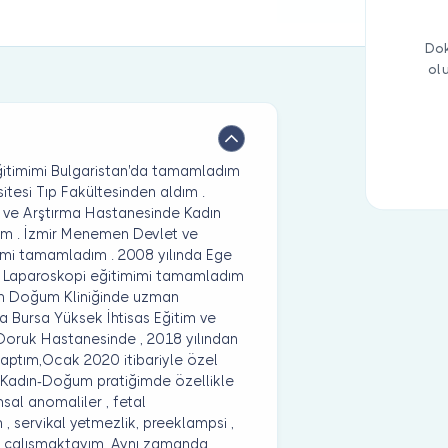
Dok
ol
eğitimimi Bulgaristan'da tamamladım
itesi Tıp Fakültesinden aldım .
im ve Arştırma Hastanesinde Kadın
m . İzmir Menemen Devlet ve
imi tamamladım . 2008 yılında Ege
ik Laparoskopi eğitimimi tamamladım
dın Doğum Kliniğinde uzman
da Bursa Yüksek İhtisas Eğitim ve
Doruk Hastanesinde , 2018 yılından
aptım,Ocak 2020 itibariyle özel
adın-Doğum pratiğimde özellikle
msal anomaliler , fetal
, servikal yetmezlik, preeklampsi ,
da çalışmaktayım. Aynı zamanda