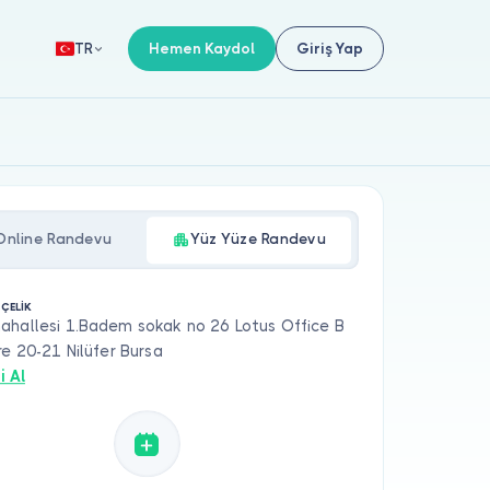
Hemen Kaydol
Giriş Yap
TR
Online Randevu
Yüz Yüze Randevu
 ÇELİK
ahallesi 1.Badem sokak no 26 Lotus Office B
re 20-21 Nilüfer Bursa
i Al