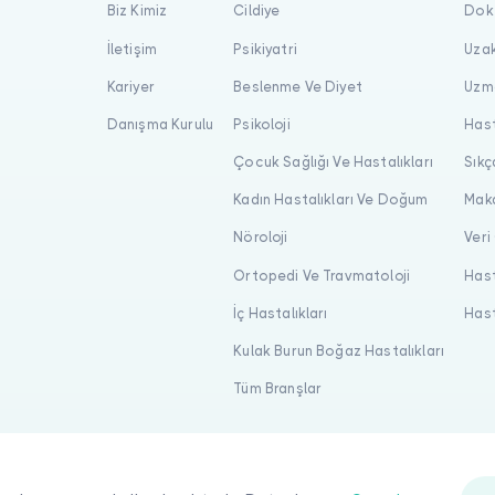
Biz Kimiz
Cildiye
Dokt
İletişim
Psikiyatri
Uzak
Kariyer
Beslenme Ve Diyet
Uzma
Danışma Kurulu
Psikoloji
Hast
Çocuk Sağlığı Ve Hastalıkları
Sıkç
Kadın Hastalıkları Ve Doğum
Maka
Nöroloji
Veri
Ortopedi Ve Travmatoloji
Hast
İç Hastalıkları
Hast
Kulak Burun Boğaz Hastalıkları
Tüm Branşlar