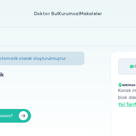
Doktor Bul
Kurumsal
Makaleler
 otomatik olarak oluşturulmuştur.
ik
NERİMAN
Konak m
blok dai
Yol Tarif
isiniz?