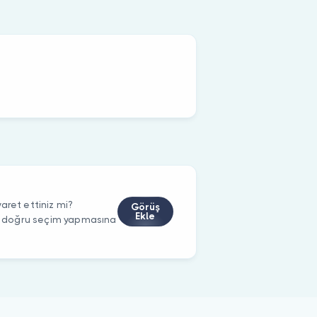
aret ettiniz mi?
Görüş
Ekle
rin doğru seçim yapmasına