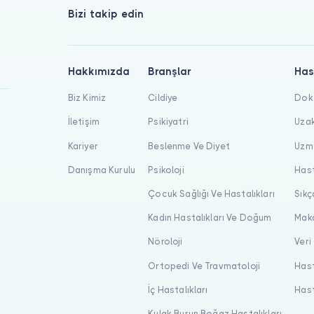
Bizi takip edin
Hakkımızda
Branşlar
Has
Biz Kimiz
Cildiye
Dokt
İletişim
Psikiyatri
Uzak
Kariyer
Beslenme Ve Diyet
Uzma
Danışma Kurulu
Psikoloji
Hast
Çocuk Sağlığı Ve Hastalıkları
Sıkç
Kadın Hastalıkları Ve Doğum
Maka
Nöroloji
Veri
Ortopedi Ve Travmatoloji
Hast
İç Hastalıkları
Hast
Kulak Burun Boğaz Hastalıkları