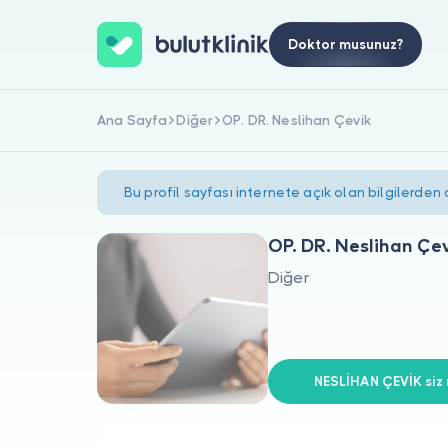
Doktor musunuz?
Ana Sayfa
Diğer
OP. DR. Neslihan Çevik
Bu profil sayfası internete açık olan bilgilerden
OP. DR. Neslihan Çe
Diğer
NESLİHAN ÇEVİK siz 