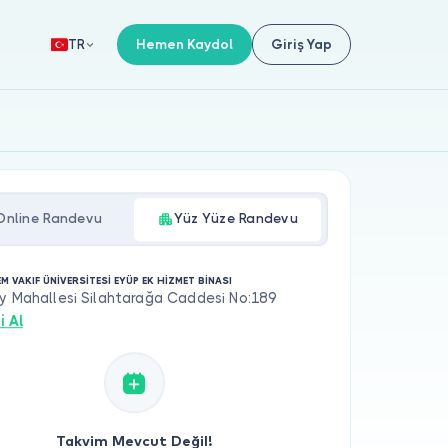
Hemen Kaydol
Giriş Yap
TR
Online Randevu
Yüz Yüze Randevu
M VAKIF ÜNİVERSİTESİ EYÜP EK HİZMET BİNASI
y Mahallesi Silahtarağa Caddesi No:189
i Al
Takvim Mevcut Değil!