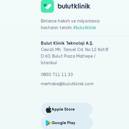
Binlerce hekim ve milyonlarca
hastanın tercihi
#bulutklinik
Bulut Klinik Teknoloji A.Ş.
Cevizli Mh. Tansel Cd. No:12 Kat:8
D:60, Bulut Plaza Maltepe /
İstanbul
0850 711 11 33
merhaba@bulutklinik.com
Apple Store
Google Play