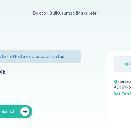
Doktor Bul
Kurumsal
Makaleler
 otomatik olarak oluşturulmuştur.
vik
BEZMİALE
Alibeykö
Yol Tarif
misiniz?