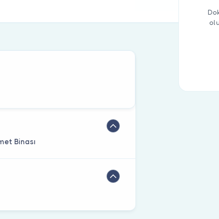
Dok
ol
met Binası