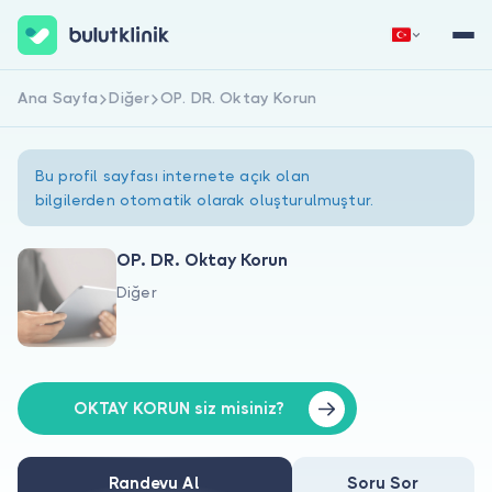
Ana Sayfa
Diğer
OP. DR. Oktay Korun
Hemen Kaydol
Giriş Yap
Bu profil sayfası internete açık olan
bilgilerden otomatik olarak oluşturulmuştur.
OP. DR. Oktay Korun
Diğer
Hakkımızda
Hastalar için
Doktorlar için
OKTAY KORUN siz misiniz?
Randevu Al
Soru Sor