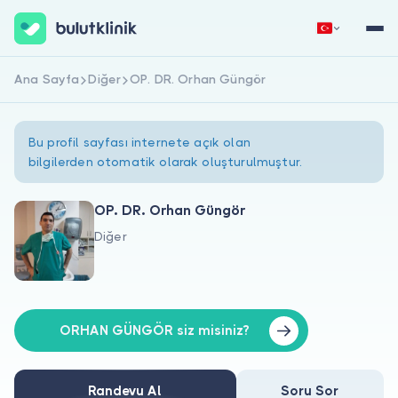
Ana Sayfa
Diğer
OP. DR. Orhan Güngör
Hemen Kaydol
Giriş Yap
Bu profil sayfası internete açık olan
bilgilerden otomatik olarak oluşturulmuştur.
OP. DR. Orhan Güngör
Diğer
Hakkımızda
Hastalar için
Doktorlar için
ORHAN GÜNGÖR siz misiniz?
Randevu Al
Soru Sor