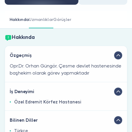
Doktor musunuz?
Hakkında
Uzmanlıklar
Görüşler
Hakkında
Özgeçmiş
Opr.Dr. Orhan Güngör, Çesme devlet hastenesinde
başhekim olarak görev yapmaktadır
İş Deneyimi
Özel Edremit Körfez Hastanesi
Bilinen Diller
Türkçe