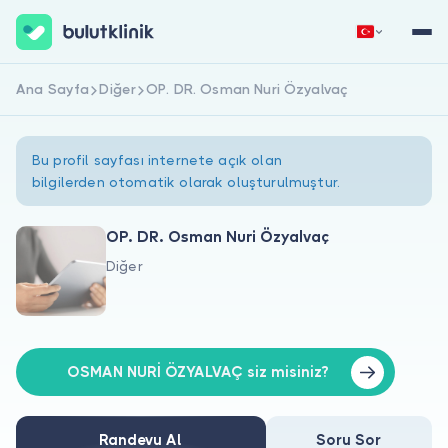
Ana Sayfa
Diğer
OP. DR. Osman Nuri Özyalvaç
Hemen Kaydol
Giriş Yap
Bu profil sayfası internete açık olan
bilgilerden otomatik olarak oluşturulmuştur.
OP. DR. Osman Nuri Özyalvaç
Diğer
Hakkımızda
Hastalar için
Doktorlar için
OSMAN NURİ ÖZYALVAÇ siz misiniz?
Randevu Al
Soru Sor