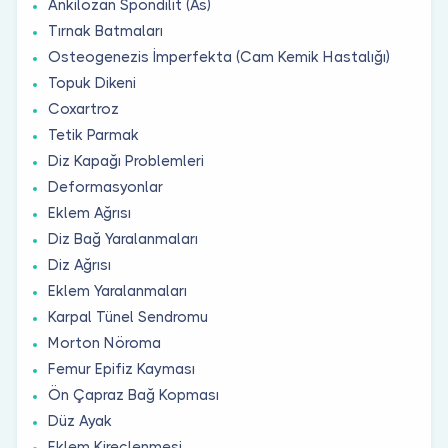
Ankilozan Spondilit (As)
Tırnak Batmaları
Osteogenezis İmperfekta (Cam Kemik Hastalığı)
Topuk Dikeni
Coxartroz
Tetik Parmak
Diz Kapağı Problemleri
Deformasyonlar
Eklem Ağrısı
Diz Bağ Yaralanmaları
Diz Ağrısı
Eklem Yaralanmaları
Karpal Tünel Sendromu
Morton Nöroma
Femur Epifiz Kayması
Ön Çapraz Bağ Kopması
Düz Ayak
Eklem Kireçlenmesi