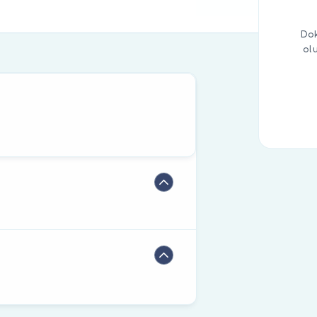
Dok
ol