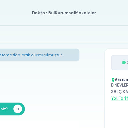
Doktor Bul
Kurumsal
Makaleler
 otomatik olarak oluşturulmuştur.
ÖZKAN K
BİNEVLE
38 İÇ K
Yol Tarif
iniz?