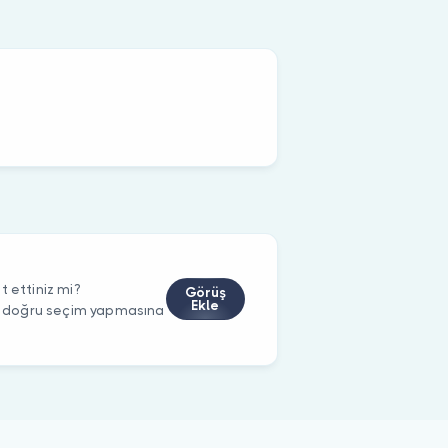
t ettiniz mi?
Görüş
Ekle
rin doğru seçim yapmasına