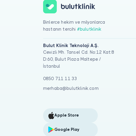
Binlerce hekim ve milyonlarca
hastanın tercihi
#bulutklinik
Bulut Klinik Teknoloji A.Ş.
Cevizli Mh. Tansel Cd. No:12 Kat:8
D:60, Bulut Plaza Maltepe /
İstanbul
0850 711 11 33
merhaba@bulutklinik.com
Apple Store
Google Play