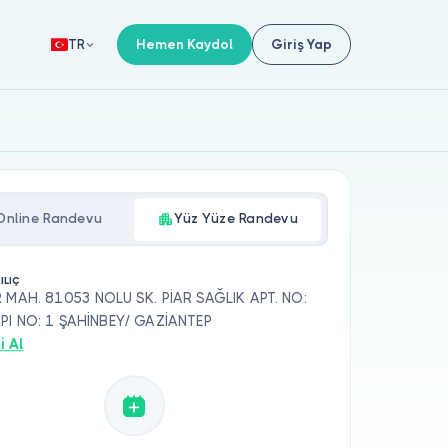
Hemen Kaydol
Giriş Yap
TR
Online Randevu
Yüz Yüze Randevu
ILIÇ
R MAH. 81053 NOLU SK. PİAR SAĞLIK APT. NO:
API NO: 1 ŞAHİNBEY/ GAZİANTEP
i Al