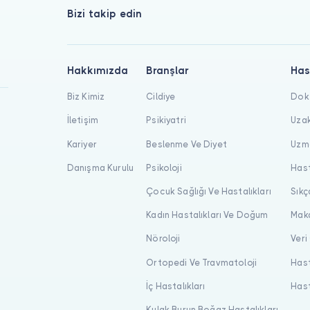
Bizi takip edin
Hakkımızda
Branşlar
Has
Biz Kimiz
Cildiye
Dokt
İletişim
Psikiyatri
Uzak
Kariyer
Beslenme Ve Diyet
Uzma
Danışma Kurulu
Psikoloji
Hast
Çocuk Sağlığı Ve Hastalıkları
Sıkç
Kadın Hastalıkları Ve Doğum
Maka
Nöroloji
Veri
Ortopedi Ve Travmatoloji
Hast
İç Hastalıkları
Hast
Kulak Burun Boğaz Hastalıkları