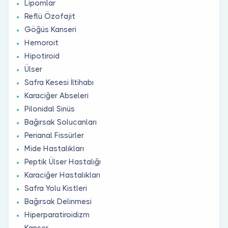
Lipomlar
Reflü Özofajit
Göğüs Kanseri
Hemoroit
Hipotiroid
Ülser
Safra Kesesi İltihabı
Karaciğer Abseleri
Pilonidal Sinüs
Bağırsak Solucanları
Perianal Fissürler
Mide Hastalıkları
Peptik Ülser Hastalığı
Karaciğer Hastalıkları
Safra Yolu Kistleri
Bağırsak Delinmesi
Hiperparatiroidizm
Kanser