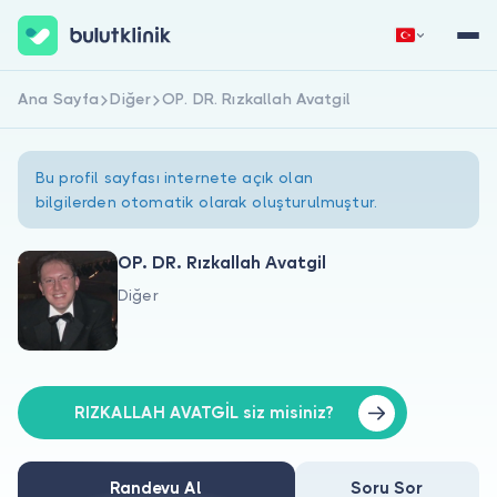
Ana Sayfa
Diğer
OP. DR. Rızkallah Avatgil
Hemen Kaydol
Giriş Yap
Bu profil sayfası internete açık olan
bilgilerden otomatik olarak oluşturulmuştur.
OP. DR. Rızkallah Avatgil
Diğer
Hakkımızda
Hastalar için
Doktorlar için
RIZKALLAH AVATGİL siz misiniz?
Randevu Al
Soru Sor