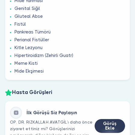
Mide Yanması
Genital Siğil
Gluteal Abse
Fistül
Pankreas Tümörü
Perianal Fistüller
Kitle Lezyonu
Hipertiroidizm (Zehirli Guatr)
Meme Kisti
Mide Ekşimesi
Hasta Görüşleri
İlk Görüşü Siz Paylaşın
OP. DR. RIZKALLAH AVATGİL’ı daha önce
Görüş
Ekle
ziyaret ettiniz mi? Görüşlerinizi