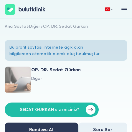
Ana Sayfa
Diğer
OP. DR. Sedat Gürkan
Hemen Kaydol
Giriş Yap
Bu profil sayfası internete açık olan
bilgilerden otomatik olarak oluşturulmuştur.
OP. DR. Sedat Gürkan
Diğer
Hakkımızda
Hastalar için
Doktorlar için
SEDAT GÜRKAN siz misiniz?
Randevu Al
Soru Sor