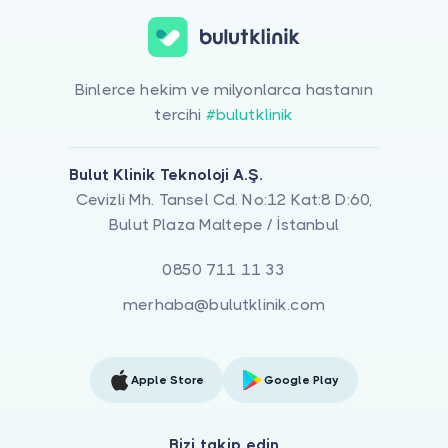
Binlerce hekim ve milyonlarca hastanın
tercihi
#bulutklinik
Bulut Klinik Teknoloji A.Ş.
Cevizli Mh. Tansel Cd. No:12 Kat:8 D:60,
Bulut Plaza Maltepe / İstanbul
0850 711 11 33
merhaba@bulutklinik.com
Apple Store
Google Play
Bizi takip edin