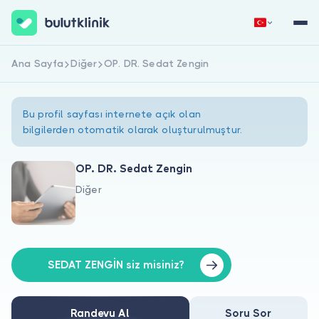
Ana Sayfa
Diğer
OP. DR. Sedat Zengin
Hemen Kaydol
Giriş Yap
Bu profil sayfası internete açık olan
bilgilerden otomatik olarak oluşturulmuştur.
OP. DR. Sedat Zengin
Diğer
Hakkımızda
Hastalar için
Doktorlar için
SEDAT ZENGİN siz misiniz?
Randevu Al
Soru Sor