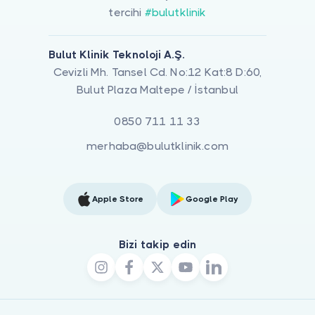
tercihi
#bulutklinik
Bulut Klinik Teknoloji A.Ş.
Cevizli Mh. Tansel Cd. No:12 Kat:8 D:60,
Bulut Plaza Maltepe / İstanbul
0850 711 11 33
merhaba@bulutklinik.com
Apple Store
Google Play
Bizi takip edin