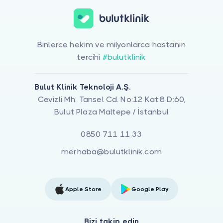
Binlerce hekim ve milyonlarca hastanın
tercihi
#bulutklinik
Bulut Klinik Teknoloji A.Ş.
Cevizli Mh. Tansel Cd. No:12 Kat:8 D:60,
Bulut Plaza Maltepe / İstanbul
0850 711 11 33
merhaba@bulutklinik.com
Apple Store
Google Play
Bizi takip edin