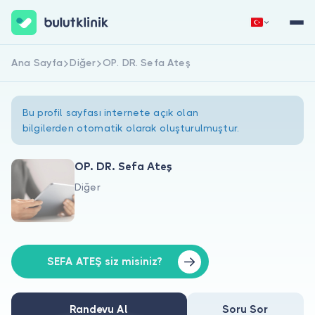
Ana Sayfa
Diğer
OP. DR. Sefa Ateş
Hemen Kaydol
Giriş Yap
Bu profil sayfası internete açık olan
bilgilerden otomatik olarak oluşturulmuştur.
OP. DR. Sefa Ateş
Diğer
Hakkımızda
Hastalar için
Doktorlar için
SEFA ATEŞ siz misiniz?
Randevu Al
Soru Sor