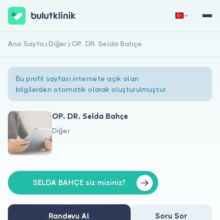
Ana Sayfa
Diğer
OP. DR. Selda Bahçe
Hemen Kaydol
Giriş Yap
Bu profil sayfası internete açık olan
bilgilerden otomatik olarak oluşturulmuştur.
OP. DR. Selda Bahçe
Diğer
Hakkımızda
Hastalar için
Doktorlar için
SELDA BAHÇE siz misiniz?
Randevu Al
Soru Sor