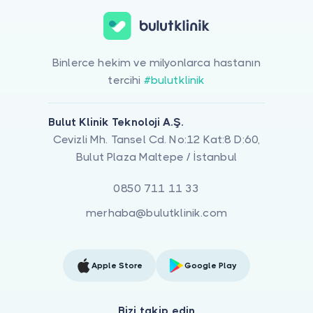
Binlerce hekim ve milyonlarca hastanın
tercihi
#bulutklinik
Bulut Klinik Teknoloji A.Ş.
Cevizli Mh. Tansel Cd. No:12 Kat:8 D:60,
Bulut Plaza Maltepe / İstanbul
0850 711 11 33
merhaba@bulutklinik.com
Apple Store
Google Play
Bizi takip edin