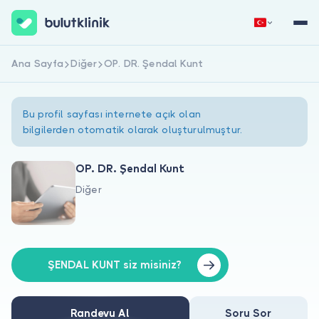
Ana Sayfa
Diğer
OP. DR. Şendal Kunt
Hemen Kaydol
Giriş Yap
Bu profil sayfası internete açık olan
bilgilerden otomatik olarak oluşturulmuştur.
OP. DR. Şendal Kunt
Diğer
Hakkımızda
Hastalar için
Doktorlar için
ŞENDAL KUNT siz misiniz?
Randevu Al
Soru Sor